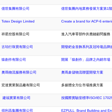
億世集團有限公司
億世集團內地業務發展方案第1
Totex Design Limited
Create a brand for ACP-6 enter
祥星控股有限公司
進入汽車零部件供應鏈顧問服務
古珀行珠寶有限公司
開發鈀金首飾系列及冠玲瓏品牌
猿創作有限公司
開展「猿創作」品牌之內銷市場
奧瑪物流服務有限公司
奧瑪倉儲物流聯盟開發方案
宏達實業製品廠有限公司
多媒體全方位市場推廣方案
建福實業有限公司
按國際實驗室標準ISO/IEC 17
得利高集團有限公司
EZPULL: Brand Building and En