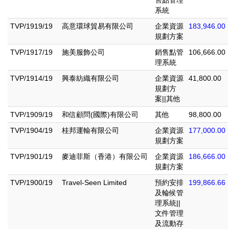
系統
TVP/1919/19
高意環球貿易有限公司
企業資源
183,946.00
規劃方案
TVP/1917/19
施美服飾公司
銷售點管
106,666.00
理系統
TVP/1914/19
興泰紡織有限公司
企業資源
41,800.00
規劃方
案||其他
TVP/1909/19
和信顧問(國際)有限公司
其他
98,800.00
TVP/1904/19
桂邦運輸有限公司
企業資源
177,000.00
規劃方案
TVP/1901/19
麥迪菲斯（香港）有限公司
企業資源
186,666.00
規劃方案
TVP/1900/19
Travel-Seen Limited
預約安排
199,866.66
及輪候管
理系統||
文件管理
及流動存