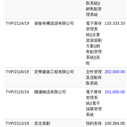
取系統||
銷售點管
理系統
TVP/2124/19
燊愉有機資源有限公司
電子庫存
133,333.33
管理系
統||企業
資源規劃
方案||銷
售點管理
系統||其
他
TVP/2118/19
宏華建築工程有限公司
文件管理
202,000.00
及流動存
取系統
TVP/2115/19
國灦物流有限公司
電子庫存
201,000.00
管理系
統||電子
採購管理
系統
TVP/2112/19
意念策劃
預約安排
100,384.00