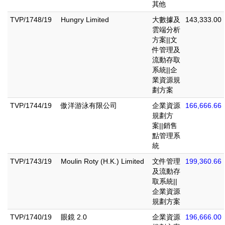
其他
TVP/1748/19
Hungry Limited
大數據及
143,333.00
雲端分析
方案||文
件管理及
流動存取
系統||企
業資源規
劃方案
TVP/1744/19
傲洋游泳有限公司
企業資源
166,666.66
規劃方
案||銷售
點管理系
統
TVP/1743/19
Moulin Roty (H.K.) Limited
文件管理
199,360.66
及流動存
取系統||
企業資源
規劃方案
TVP/1740/19
眼鏡 2.0
企業資源
196,666.00