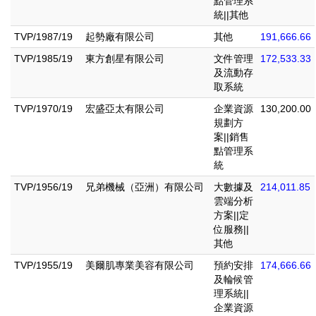
點管理系
統||其他
TVP/1987/19
起勢廠有限公司
其他
191,666.66
TVP/1985/19
東方創星有限公司
文件管理
172,533.33
及流動存
取系統
TVP/1970/19
宏盛亞太有限公司
企業資源
130,200.00
規劃方
案||銷售
點管理系
統
TVP/1956/19
兄弟機械（亞洲）有限公司
大數據及
214,011.85
雲端分析
方案||定
位服務||
其他
TVP/1955/19
美爾肌專業美容有限公司
預約安排
174,666.66
及輪候管
理系統||
企業資源