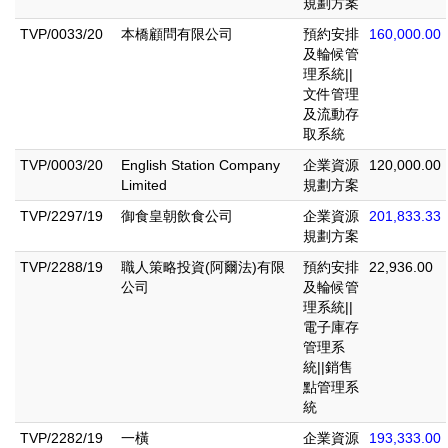
規劃方案
TVP/0033/20
本橋顧問有限公司
預約安排
160,000.00
及輪候管
理系統||
文件管理
及流動存
取系統
TVP/0003/20
English Station Company
企業資源
120,000.00
Limited
規劃方案
TVP/2297/19
御食皇朝飲食公司
企業資源
201,833.33
規劃方案
TVP/2288/19
職人策略投資(阿爾法)有限
預約安排
22,936.00
公司
及輪候管
理系統||
電子庫存
管理系
統||銷售
點管理系
統
TVP/2282/19
一橫
企業資源
193,333.00