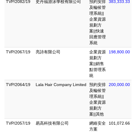
TVP/2082/19
史丹福游泳學校有限公司
預約安排
383,333.33
及輪候管
理系統||
企業資源
規劃方
案||快速
回應管理
系統
TVP/2067/19
亮詩有限公司
企業資源
198,800.00
規劃方
案||銷售
點管理系
統
TVP/2064/19
Lala Hair Company Limited
預約安排
200,000.00
及輪候管
理系統||
企業資源
規劃方
案||其他
TVP/2057/19
易高科技有限公司
網絡安全
101,072.66
方案