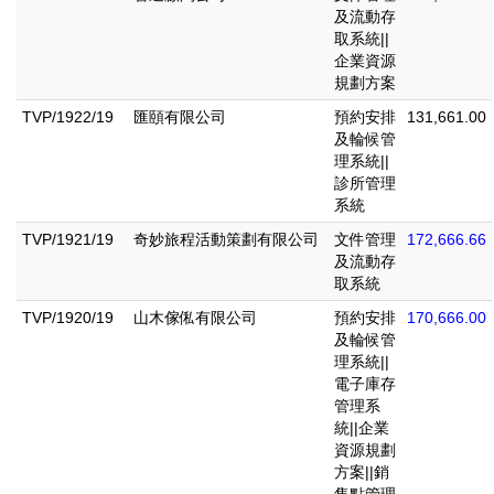
及流動存
取系統||
企業資源
規劃方案
TVP/1922/19
匯頤有限公司
預約安排
131,661.00
及輪候管
理系統||
診所管理
系統
TVP/1921/19
奇妙旅程活動策劃有限公司
文件管理
172,666.66
及流動存
取系統
TVP/1920/19
山木傢俬有限公司
預約安排
170,666.00
及輪候管
理系統||
電子庫存
管理系
統||企業
資源規劃
方案||銷
售點管理