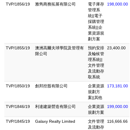
TVP/1856/19
雅雋商務拓展有限公司
電子庫存
198,000.00
管理系
統||電子
採購管理
系統||企
業資源規
劃方案
TVP/1855/19
澳洲高爾夫球學院及管理有
預約安排
23,400.00
限公司
及輪候管
理系統||
文件管理
及流動存
取系統
TVP/1850/19
創邦控股有限公司
企業資源
173,181.00
規劃方
案||其他
TVP/1846/19
利達建築營造有限公司
企業資源
199,000.00
規劃方案
TVP/1845/19
Galaxy Realty Limited
文件管理
116,666.66
及流動存