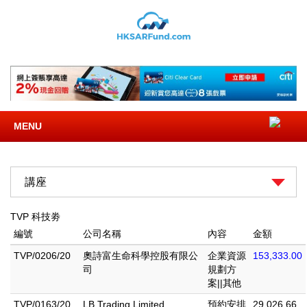
MENU
講座
TVP 科技劵
編號
公司名稱
內容
金額
TVP/0206/20
奧詩富生命科學控股有限公
企業資源
153,333.00
司
規劃方
案||其他
TVP/0163/20
LB Trading Limited
預約安排
29,026.66