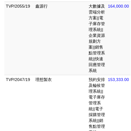
TVP/2055/19
鑫源行
大數據及
164,000.00
雲端分析
方案||電
子庫存管
理系統||
企業資源
規劃方
案||銷售
點管理系
統||快速
回應管理
系統
TVP/2047/19
理想製衣
預約安排
153,333.00
及輪候管
理系統||
電子庫存
管理系
統||電子
採購管理
系統||銷
售點管理