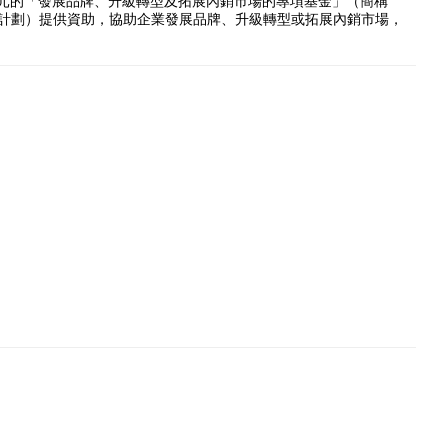
億元的「發展品牌、升級轉型及拓展內銷市場的專項基金」（簡稱
援計劃）提供資助，協助企業發展品牌、升級轉型或拓展內銷市場，