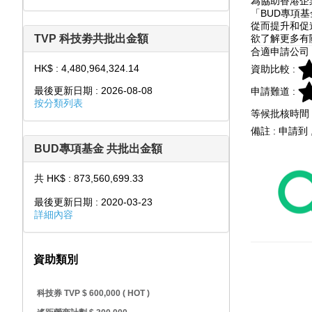
為協助香港企
「BUD專項
從而提升和促
TVP 科技劵共批出金額
欲了解更多有
合適申請公司 
HK$ : 4,480,964,324.14
資助比較 :
最後更新日期 : 2026-08-08
申請難道 :
按分類列表
等候批核時間 
備註 : 申請到
BUD專項基金 共批出金額
共 HK$ : 873,560,699.33
最後更新日期 : 2020-03-23
詳細內容
資助類別
科技券 TVP $ 600,000 ( HOT )